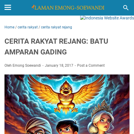
Home
/
cerita rakyat
/
cerita rakyat rejang
CERITA RAKYAT REJANG: BATU
AMPARAN GADING
Oleh Emong Soewandi
January 18, 2017
Post a Comment