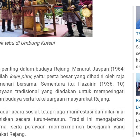
T
R
k tebu di Umbung Kuteui
S
se
ha
d
 penting dalam budaya Rejang. Menurut Jaspan (1964:
ilah
kejei pitor
, yaitu pesta besar yang dihadiri oleh raja
menari bersama. Sementara itu, Hazairin (1936: 10)
ayaan tradisional yang diadakan untuk memperingati
tan budaya serta kekeluargaan masyarakat Rejang.
B
B
 acara sosial, tetapi juga manifestasi dari nilai-nilai
B
iskan secara turun-temurun. Tradisi ini mengajarkan
B
sama, serta perayaan momen-momen bersejarah yang
d
te
kat Rejang.