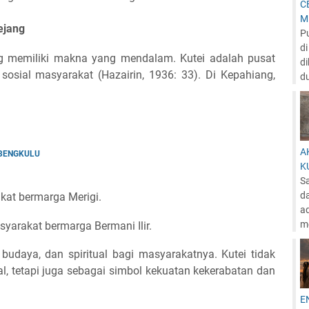
C
M
ejang
P
d
 memiliki makna yang mendalam. Kutei adalah pusat
di
sosial masyarakat (Hazairin, 1936: 33). Di Kepahiang,
du
A
 BENGKULU
K
S
d
kat bermarga Merigi.
ad
me
syarakat bermarga Bermani Ilir.
 budaya, dan spiritual bagi masyarakatnya. Kutei tidak
l, tetapi juga sebagai simbol kekuatan kekerabatan dan
E