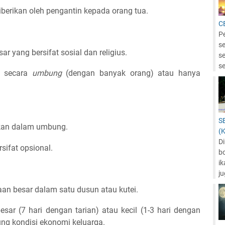
erikan oleh pengantin kepada orang tua.
C
P
se
r yang bersifat sosial dan religius.
s
se
n secara
umbung
(dengan banyak orang) atau hanya
S
ukan dalam umbung.
(
Di
sifat opsional.
b
ik
ju
n besar dalam satu dusun atau kutei.
sar (7 hari dengan tarian) atau kecil (1-3 hari dengan
tung kondisi ekonomi keluarga.