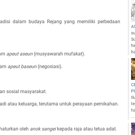
disi dalam budaya Rejang yang memiliki perbedaan
A
su
S
h
ha
lam
apeut aseun
(musyawarah mufakat).
lam
apeut baseun
(negosiasi).
C
n sosial masyarakat.
P
Il
badi atau keluarga, terutama untuk perayaan pernikahan.
te
tu
...
haturkan oleh
anok sangei
kepada raja atau tetua adat.