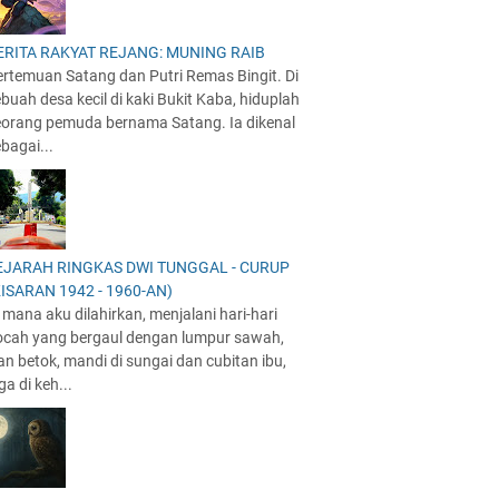
ERITA RAKYAT REJANG: MUNING RAIB
ertemuan Satang dan Putri Remas Bingit. Di
buah desa kecil di kaki Bukit Kaba, hiduplah
eorang pemuda bernama Satang. Ia dikenal
bagai...
EJARAH RINGKAS DWI TUNGGAL - CURUP
KISARAN 1942 - 1960-AN)
 mana aku dilahirkan, menjalani hari-hari
ocah yang bergaul dengan lumpur sawah,
an betok, mandi di sungai dan cubitan ibu,
ga di keh...