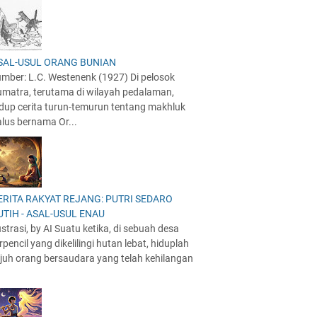
SAL-USUL ORANG BUNIAN
mber: L.C. Westenenk (1927) Di pelosok
umatra, terutama di wilayah pedalaman,
idup cerita turun-temurun tentang makhluk
lus bernama Or...
ERITA RAKYAT REJANG: PUTRI SEDARO
UTIH - ASAL-USUL ENAU
ustrasi, by AI Suatu ketika, di sebuah desa
rpencil yang dikelilingi hutan lebat, hiduplah
juh orang bersaudara yang telah kehilangan