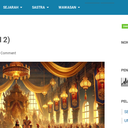
-------------
------------
SEJARAH
SASTRA
WAWASAN
 2)
NON
a Comment
PE
PEL
S
U