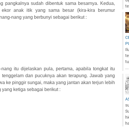
d
ung pangkalnya sudah dibentuk sama besarnya. Kedua,
te
 ekor anak itik yang sama besar (kira-kira berumur
ang-nang yang berbunyi sebagai berikut :
C
P
Il
te
tu
...
ang itu dijelaskan pula, pertama, apabila tongkat itu
an tenggelam dan pucuknya akan terapung. Jawab yang
awa ke pinggir sungai, maka yang jantan akan terjun lebih
 yang ketiga sebagai berikut :
A
su
S
h
ha