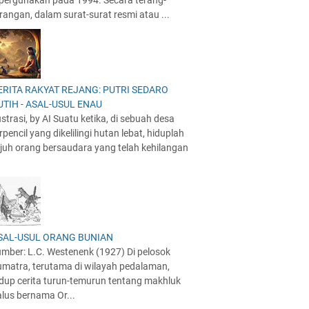
ipergunakan pada 1994. Secara terang-
rangan, dalam surat-surat resmi atau ...
ERITA RAKYAT REJANG: PUTRI SEDARO
UTIH - ASAL-USUL ENAU
ustrasi, by AI Suatu ketika, di sebuah desa
rpencil yang dikelilingi hutan lebat, hiduplah
juh orang bersaudara yang telah kehilangan
SAL-USUL ORANG BUNIAN
mber: L.C. Westenenk (1927) Di pelosok
umatra, terutama di wilayah pedalaman,
idup cerita turun-temurun tentang makhluk
lus bernama Or...