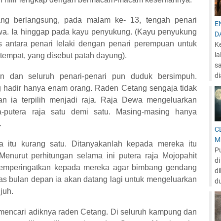
g berlangsung, pada malam ke- 13, tengah penari
E
a. Ia hinggap pada kayu penyukung. (Kayu penyukung
D
as antara penari lelaki dengan penari perempuan untuk
K
l
tempat, yang disebut patah dayung).
s
di
an dan seluruh penari-penari pun duduk bersimpuh.
ng hadir hanya enam orang. Raden Cetang sengaja tidak
gan ia terpilih menjadi raja. Raja Dewa mengeluarkan
a-putera raja satu demi satu. Masing-masing hanya
.
C
M
aja itu kurang satu. Ditanyakanlah kepada mereka itu
P
enurut perhitungan selama ini putera raja Mojopahit
d
memperingatkan kepada mereka agar bimbang gendang
di
as bulan depan ia akan datang lagi untuk mengeluarkan
du
juh.
u mencari adiknya raden Cetang. Di seluruh kampung dan