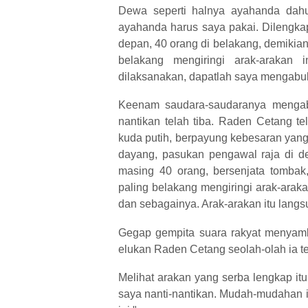
Dewa seperti halnya ayahanda dah
ayahanda harus saya pakai. Dilengkap
depan, 40 orang di belakang, demikian
belakang mengiringi arak-arakan 
dilaksanakan, dapatlah saya mengabul
Keenam saudara-saudaranya mengabu
nantikan telah tiba. Raden Cetang t
kuda putih, berpayung kebesaran yang 
dayang, pasukan pengawal raja di de
masing 40 orang, bersenjata tombak,
paling belakang mengiringi arak-arakan
dan sebagainya. Arak-arakan itu lang
Gegap gempita suara rakyat menyambu
elukan Raden Cetang seolah-olah ia te
Melihat arakan yang serba lengkap it
saya nanti-nantikan. Mudah-mudahan ia