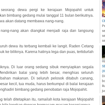
h seorang dewa pergi ke kerajaan Mojopahit untuk
kan bimbang gedang mulai tanggal 11 bulan berikutnya.
ewa akan datang membawa nang-nang.
C
P
nang-nang akan diangkat menjadi raja dan langsung
se
s
se
luruh dewa itu terbang kembali ke langit. Raden Cetang
 ke biliknya. Karena hatinya lega dan puas, tertidurlah
S
iliknya. Di luar orang sedang sibuk menyiapkan segala
(
endirikan balai yang lebih besar, menghias seluruh
Di
ahan makanan. Di seluruh pelosok ditabuh canang,
b
esar kecil, tua muda, harus berkumpul di balai kerajaan
ik
enghadiri bimbang gedang penobatan raja Mojopahit.
ju
telah ditetapkan itu, ramailah kota kerajaan Mojopahit
an hilir lengkap dengan bermacam-macam keseniannya.