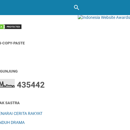
-COPY-PASTE
NGUNJUNG
4
3
5
4
4
2
AK SASTRA
ENARAI CERITA RAKYAT
NDUH DRAMA