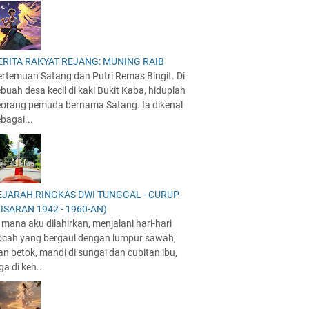
ERITA RAKYAT REJANG: MUNING RAIB
ertemuan Satang dan Putri Remas Bingit. Di
buah desa kecil di kaki Bukit Kaba, hiduplah
eorang pemuda bernama Satang. Ia dikenal
bagai...
EJARAH RINGKAS DWI TUNGGAL - CURUP
KISARAN 1942 - 1960-AN)
 mana aku dilahirkan, menjalani hari-hari
ocah yang bergaul dengan lumpur sawah,
an betok, mandi di sungai dan cubitan ibu,
ga di keh...