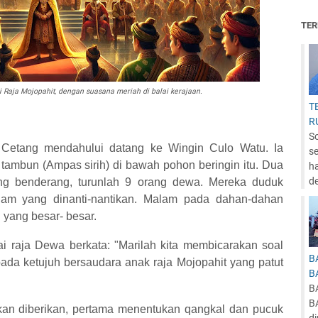
TER
 Raja Mojopahit
, dengan suasana meriah di balai kerajaan.
T
R
S
 Cetang mendahului datang ke Wingin Culo Watu. Ia
se
tambun (Ampas sirih) di bawah pohon beringin itu. Dua
ha
d
ang benderang, turunlah 9 orang dewa. Mereka duduk
alam yang dinanti-nantikan. Malam pada dahan-dahan
 yang besar- besar.
ai raja Dewa berkata: "Marilah kita membicarakan soal
B
ada ketujuh bersaudara anak raja Mojopahit yang patut
B
B
B
kan diberikan, pertama menentukan qangkal dan pucuk