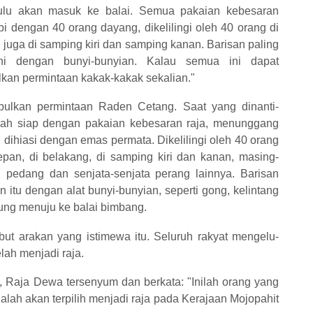
ulu akan masuk ke balai. Semua pakaian kebesaran
i dengan 40 orang dayang, dikelilingi oleh 40 orang di
 juga di samping kiri dan samping kanan. Barisan paling
ini dengan bunyi-bunyian. Kalau semua ini dapat
kan permintaan kakak-kakak sekalian."
lkan permintaan Raden Cetang. Saat yang dinanti-
elah siap dengan pakaian kebesaran raja, menunggang
dihiasi dengan emas permata. Dikelilingi oleh 40 orang
pan, di belakang, di samping kiri dan kanan, masing-
 pedang dan senjata-senjata perang lainnya. Barisan
 itu dengan alat bunyi-bunyian, seperti gong, kelintang
sung menuju ke balai bimbang.
t arakan yang istimewa itu. Seluruh rakyat mengelu-
lah menjadi raja.
u, Raja Dewa tersenyum dan berkata: "Inilah orang yang
lah akan terpilih menjadi raja pada Kerajaan Mojopahit