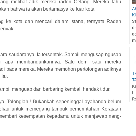
yang melihat adik mereka raden Cetang. Mereka tahu
A
kan bahwa ia akan bertamasya ke luar kota.
K
ng ke kota dan mencari dalam istana, ternyata Raden
S
d
yenyak.
ad
me
A
ra-saudaranya. Ia tersentak. Sambil mengusap-ngusap
n apa membangunkannya. Satu demi satu mereka
rjadi pada mereka. Mereka memohon pertolongan adiknya
T
itu.
T
Ke
ambil menguap dan berbaring kembali hendak tidur.
L
Re
knya. Tolonglah ! Bukankah sepeninggal ayahanda belum
beliau untuk memegang tampuk pemerintahan Kerajaan
i memberi kesempatan kepadamu untuk menjawab nang-