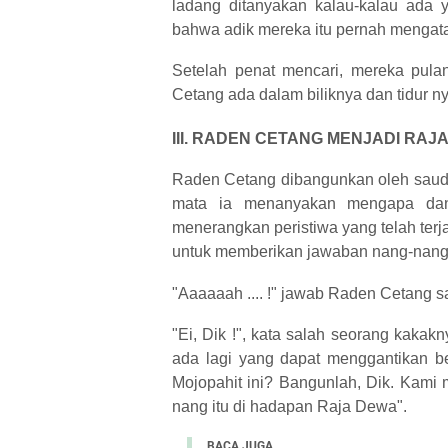
ladang ditanyakan kalau-kalau ada 
bahwa adik mereka itu pernah mengata
Setelah penat mencari, mereka pula
Cetang ada dalam biliknya dan tidur n
III. RADEN CETANG MENJADI RAJ
Raden Cetang dibangunkan oleh sauda
mata ia menanyakan mengapa da
menerangkan peristiwa yang telah te
untuk memberikan jawaban nang-nang 
"Aaaaaah .... !" jawab Raden Cetang s
"Ei, Dik !", kata salah seorang kaka
ada lagi yang dapat menggantikan 
Mojopahit ini? Bangunlah, Dik. Kam
nang itu di hadapan Raja Dewa".
BACA JUGA