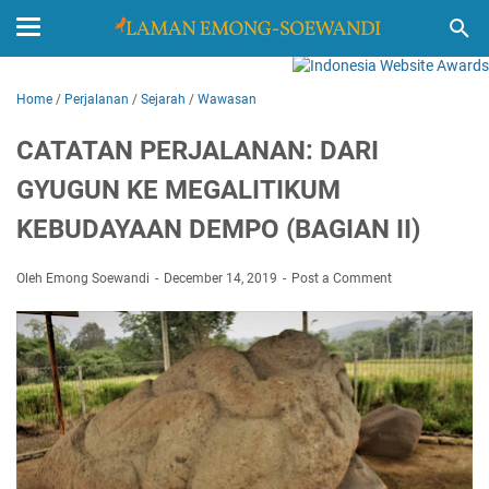
Home
/
Perjalanan
/
Sejarah
/
Wawasan
CATATAN PERJALANAN: DARI
GYUGUN KE MEGALITIKUM
KEBUDAYAAN DEMPO (BAGIAN II)
Oleh Emong Soewandi
December 14, 2019
Post a Comment