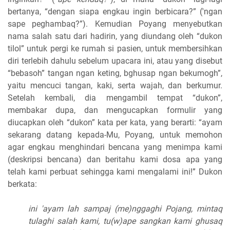
bertanya, “dengan siapa engkau ingin berbicara?” ('ngan
sape peghambaq?”). Kemudian Poyang menyebutkan
nama salah satu dari hadirin, yang diundang oleh “dukon
tilol” untuk pergi ke rumah si pasien, untuk membersihkan
diri terlebih dahulu sebelum upacara ini, atau yang disebut
“bebasoh” tangan ngan keting, bghusap ngan bekumogh”,
yaitu mencuci tangan, kaki, serta wajah, dan berkumur.
Setelah kembali, dia mengambil tempat “dukon”,
membakar dupa, dan mengucapkan formulir yang
diucapkan oleh “dukon” kata per kata, yang berarti: “ayam
sekarang datang kepada-Mu, Poyang, untuk memohon
agar engkau menghindari bencana yang menimpa kami
(deskripsi bencana) dan beritahu kami dosa apa yang
telah kami perbuat sehingga kami mengalami ini!” Dukon
berkata:
ini 'ayam lah sampaj (me)nggaghi Pojang, mintaq
tulaghi salah kami, tu(w)ape sangkan kami ghusaq