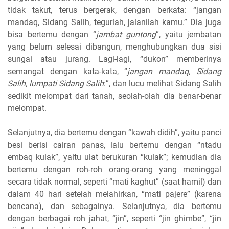
tidak takut, terus bergerak, dengan berkata: “jangan
mandaq, Sidang Salih, tegurlah, jalanilah kamu.” Dia juga
bisa bertemu dengan “
jambat guntong
”, yaitu jembatan
yang belum selesai dibangun, menghubungkan dua sisi
sungai atau jurang. Lagi-lagi, “dukon” memberinya
semangat dengan kata-kata, “
jangan mandaq, Sidang
Salih, lumpati Sidang Salih
:”, dan lucu melihat Sidang Salih
sedikit melompat dari tanah, seolah-olah dia benar-benar
melompat.
Selanjutnya, dia bertemu dengan “kawah didih”, yaitu panci
besi berisi cairan panas, lalu bertemu dengan “ntadu
embaq kulak”, yaitu ulat berukuran “kulak”; kemudian dia
bertemu dengan roh-roh orang-orang yang meninggal
secara tidak normal, seperti “mati kaghut” (saat hamil) dan
dalam 40 hari setelah melahirkan, “mati pajere” (karena
bencana), dan sebagainya. Selanjutnya, dia bertemu
dengan berbagai roh jahat, “jin”, seperti “jin ghimbe”, “jin