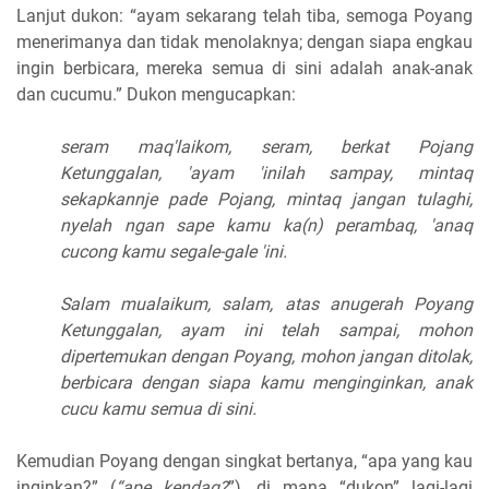
Lanjut dukon: “ayam sekarang telah tiba, semoga Poyang
menerimanya dan tidak menolaknya; dengan siapa engkau
ingin berbicara, mereka semua di sini adalah anak-anak
dan cucumu.” Dukon mengucapkan:
seram maq'laikom, seram, berkat Pojang
Ketunggalan, 'ayam 'inilah sampay, mintaq
sekapkannje pade Pojang, mintaq jangan tulaghi,
nyelah ngan sape kamu ka(n) perambaq, 'anaq
cucong kamu segale-gale 'ini.
Salam mualaikum, salam, atas anugerah Poyang
Ketunggalan, ayam ini telah sampai, mohon
dipertemukan dengan Poyang, mohon jangan ditolak,
berbicara dengan siapa kamu menginginkan, anak
cucu kamu semua di sini.
Kemudian Poyang dengan singkat bertanya, “apa yang kau
inginkan?” (
“ape kendaq?
”), di mana “dukon” lagi-lagi