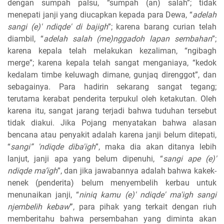
dengan sumpah palsu, “sumpah (an) salah”; tidak
menepati janji yang diucapkan kepada para Dewa, “
adelah
sangi (e)' ndiqde' di bajigh
”; karena barang curian telah
diambil, “
adelah salah (me)nggadoh lapan sembahan
”;
karena kepala telah melakukan kezaliman, “ngibagh
merge”; karena kepala telah sangat menganiaya, “kedok
kedalam timbe keluwagh dimane, gunjaq direnggot”, dan
sebagainya. Para hadirin sekarang sangat tegang;
terutama kerabat penderita terpukul oleh ketakutan. Oleh
karena itu, sangat jarang terjadi bahwa tuduhan tersebut
tidak diakui. Jika Pojang menyatakan bahwa alasan
bencana atau penyakit adalah karena janji belum ditepati,
“
sangi” 'ndiqde diba'igh
”, maka dia akan ditanya lebih
lanjut, janji apa yang belum dipenuhi, “
sangi ape (e)'
ndiqde ma’igh
”, dan jika jawabannya adalah bahwa kakek-
nenek (penderita) belum menyembelih kerbau untuk
menunaikan janji, “
niniq kamu (e)' ndiqde' ma'igh sangi
njembelih kebaw
”
, para pihak yang terkait dengan riuh
memberitahu bahwa persembahan yang diminta akan