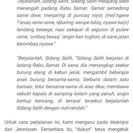
Terjalanlah, Sidang Salih, Sidang Salih melajang sakti
menengah padang Rabu Samat. Samat semedong
same diwe, menjaring di puncaq niyor, (me)'ngene
?'anaq rame rame, tebaring serupe tidoq, nyawe ka(n)
tandang keserge, naai sakepal di seguron di pulaw
rame, 'umbaq besaq' 'angin kan tughon, di sane jalan
berombaq nyawe.”
“Berjalanlah, Sidang Salih, “Sidang Salih berjalan di
ladang Rabu Samat. Di sana, dia menangkap seekor
burung elang di kebun jeruk, mengambil beberapa
anak burung bersama-sama, berbaris dalam satu
barisan, tidur bersama-sama di atas tikar, membawa
sebutir kepala di samping kolam yang penuh, angin
bertiup kencang, di tempat tersebut berjalanlah
Sidang Salih dengan riuh-rendah.”
Untuk cara perjalanan ini, kami mengacu pada deskripsi
dari Jennissen. Sementara itu, “dukon” terus mengetuk