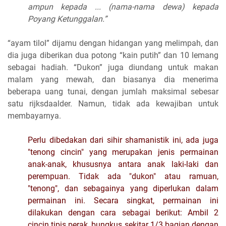
ampun kepada ... (nama-nama dewa) kepada
Poyang Ketunggalan.”
“ayam tilol” dijamu dengan hidangan yang melimpah, dan
dia juga diberikan dua potong “kain putih” dan 10 lemang
sebagai hadiah. “Dukon” juga diundang untuk makan
malam yang mewah, dan biasanya dia menerima
beberapa uang tunai, dengan jumlah maksimal sebesar
satu rijksdaalder. Namun, tidak ada kewajiban untuk
membayarnya.
Perlu dibedakan dari sihir shamanistik ini, ada juga
"tenong cincin" yang merupakan jenis permainan
anak-anak, khususnya antara anak laki-laki dan
perempuan. Tidak ada "dukon" atau ramuan,
"tenong", dan sebagainya yang diperlukan dalam
permainan ini. Secara singkat, permainan ini
dilakukan dengan cara sebagai berikut: Ambil 2
cincin tipis perak, bungkus sekitar 1/3 bagian dengan