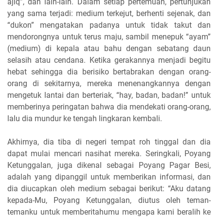
ajiq”, dan lain-lain. Dalam setiap pertemuan, pertunjukan
yang sama terjadi: medium terkejut, berhenti sejenak, dan
“dukon” mengatakan padanya untuk tidak takut dan
mendorongnya untuk terus maju, sambil menepuk “ayam”
(medium) di kepala atau bahu dengan sebatang daun
selasih atau cendana. Ketika gerakannya menjadi begitu
hebat sehingga dia berisiko bertabrakan dengan orang-
orang di sekitarnya, mereka menenangkannya dengan
mengetuk lantai dan berteriak, “hay, badan, badan!” untuk
memberinya peringatan bahwa dia mendekati orang-orang,
lalu dia mundur ke tengah lingkaran kembali.
Akhirnya, dia tiba di negeri tempat roh tinggal dan dia
dapat mulai mencari nasihat mereka. Seringkali, Poyang
Ketunggalan, juga dikenal sebagai Poyang Pagar Besi,
adalah yang dipanggil untuk memberikan informasi, dan
dia diucapkan oleh medium sebagai berikut: “Aku datang
kepada-Mu, Poyang Ketunggalan, diutus oleh teman-
temanku untuk memberitahumu mengapa kami beralih ke